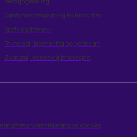
Pedagogiske fag
Samfunnsvitenskap og kulturstudier
Språk og litteratur
Teknologi, ingeniørfag og lysdesign
Økonomi, ledelse og innovasjon
læring
Personvernerklæring og cookies