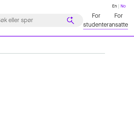
En
No
For
For
studenter
ansatte