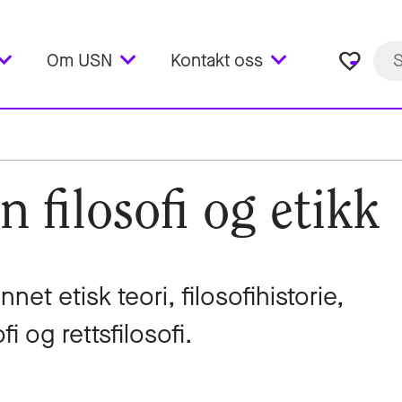
favorite_border
Om USN
Kontakt oss
 filosofi og etikk
net etisk teori, filosofihistorie,
fi og rettsfilosofi.