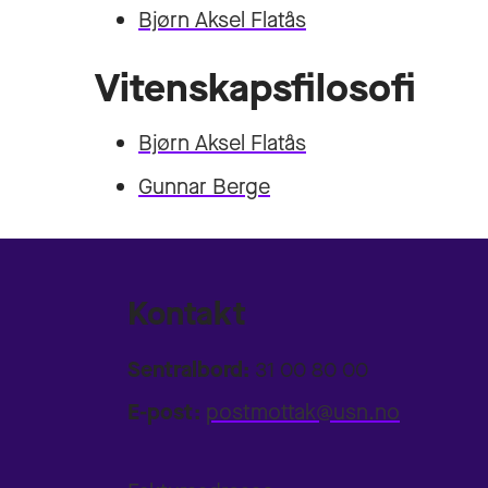
Bjørn Aksel Flatås
Vitenskapsfilosofi
Bjørn Aksel Flatås
Gunnar Berge
Kontakt
Sentralbord:
31 00 80 00
E-post:
postmottak@usn.no