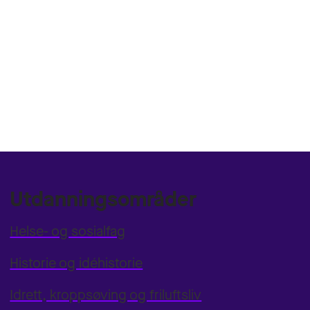
Utdanningsområder
Helse- og sosialfag
Historie og idéhistorie
Idrett, kroppsøving og friluftsliv