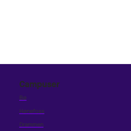
Campuser
Bø
Hønefoss
Drammen