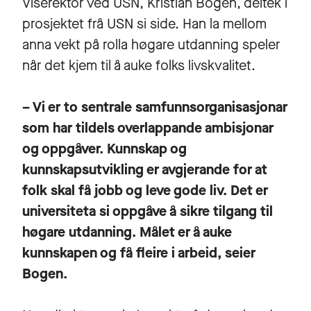
Viserektor ved USN, Kristian Bogen, deltek i
prosjektet frå USN si side. Han la mellom
anna vekt på rolla høgare utdanning speler
når det kjem til å auke folks livskvalitet.
– Vi er to sentrale samfunnsorganisasjonar
som har tildels overlappande ambisjonar
og oppgåver. Kunnskap og
kunnskapsutvikling er avgjerande for at
folk skal få jobb og leve gode liv. Det er
universiteta si oppgåve å sikre tilgang til
høgare utdanning. Målet er å auke
kunnskapen og få fleire i arbeid, seier
Bogen.