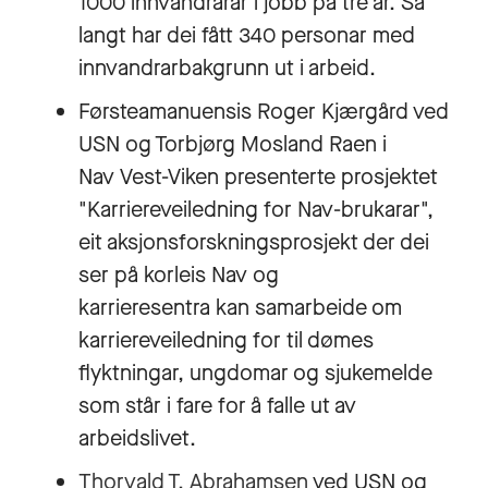
1000 innvandrarar i jobb på tre år. Så
langt har dei fått 340 personar med
innvandrarbakgrunn ut i arbeid.
Førsteamanuensis
Roger Kjærgård
ved
USN og Torbjørg Mosland Raen i
Nav Vest-Viken presenterte prosjektet
"Karriereveiledning for Nav-brukarar",
eit aksjonsforskningsprosjekt der dei
ser på korleis Nav og
karrieresentra kan samarbeide om
karriereveiledning for til dømes
flyktningar, ungdomar og sjukemelde
som står i fare for å falle ut av
arbeidslivet.
Thorvald T. Abrahamsen
ved USN og