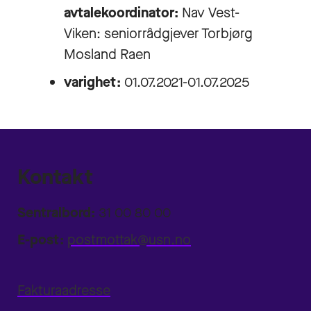
avtalekoordinator:
Nav Vest-
Viken: seniorrådgjever Torbjørg
Mosland Raen
varighet:
01.07.2021-01.07.2025
Kontakt
Sentralbord:
31 00 80 00
E-post:
postmottak@usn.no
Fakturaadresse