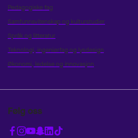
Pedagogiske fag
Samfunnsvitenskap og kulturstudier
Språk og litteratur
Teknologi, ingeniørfag og lysdesign
Økonomi, ledelse og innovasjon
Følg oss