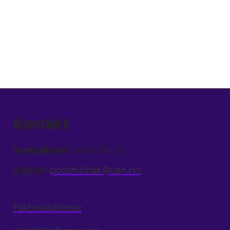
Kontakt
Sentralbord:
31 00 80 00
E-post:
postmottak@usn.no
Fakturaadresse