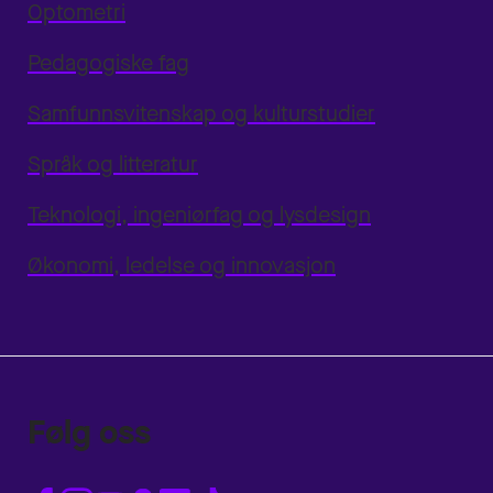
Optometri
Pedagogiske fag
Samfunnsvitenskap og kulturstudier
Språk og litteratur
Teknologi, ingeniørfag og lysdesign
Økonomi, ledelse og innovasjon
Følg oss