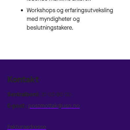
Workshops og erfaringsutveksling
med myndigheter og
beslutningstakere.
Kontakt
Sentralbord:
31 00 80 00
E-post:
postmottak@usn.no
Fakturaadresse