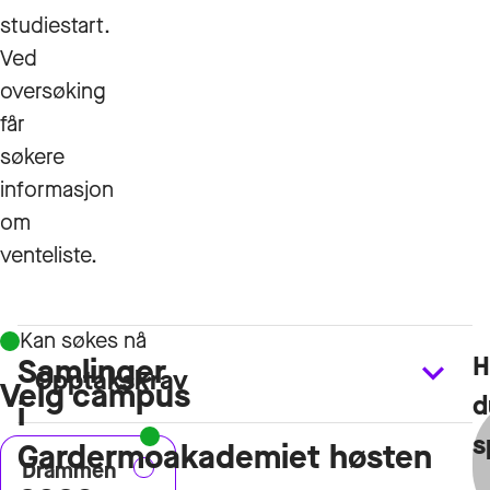
studiestart.
Ved
oversøking
får
søkere
informasjon
om
venteliste.
Kan søkes nå
H
Samlinger
Opptakskrav
Velg campus
d
i
s
Gardermoakademiet høsten
Drammen