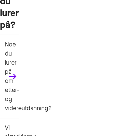
du
lurer
på?
Noe
du
lurer
på
om
etter-
og
videreutdanning?
Vi