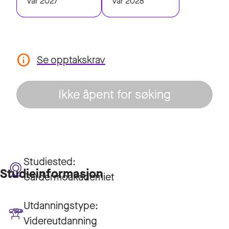
Vår 2027
Vår 2028
Se opptakskrav
Ikke åpent for søking
Studiested:
Studieinformasjon
Gardermoakademiet
Utdanningstype:
Videreutdanning