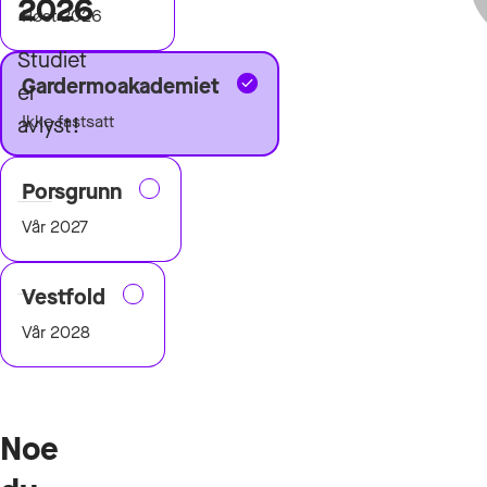
2026
Høst 2026
Studiet
Gardermoakademiet
er
Ikke fastsatt
avlyst!
Porsgrunn
Vår 2027
Emneplan
Vestfold
Vår 2028
Noe