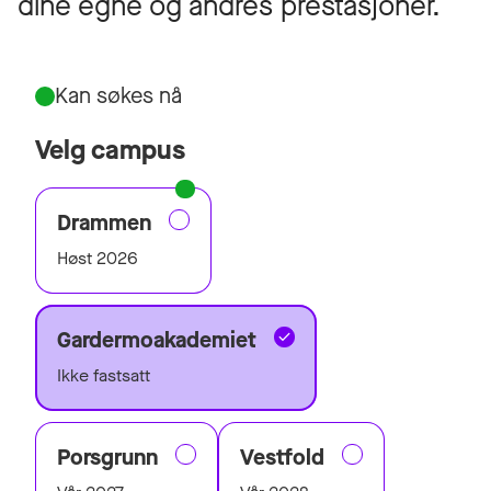
dine egne og andres prestasjoner.
Kan søkes nå
Velg campus
Drammen
Høst 2026
Gardermoakademiet
Ikke fastsatt
Porsgrunn
Vestfold