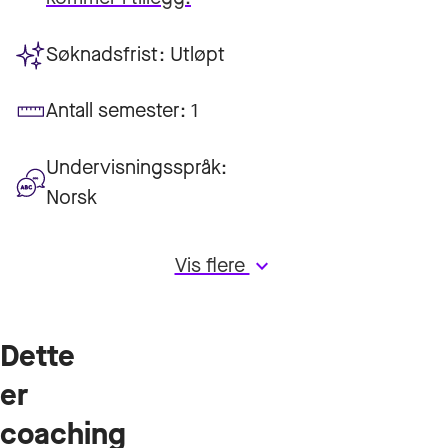
Søknadsfrist:
Utløpt
Antall semester:
1
Undervisningsspråk:
Norsk
Vis flere
keyboard_arrow_down
Dette
er
coaching