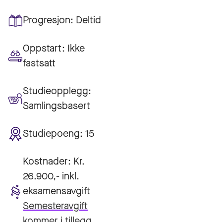
Progresjon:
Deltid
Oppstart:
Ikke
fastsatt
Studieopplegg:
Samlingsbasert
Studiepoeng:
15
Kostnader:
Kr.
26.900,- inkl.
eksamensavgift
Semesteravgift
kommer i tillegg.