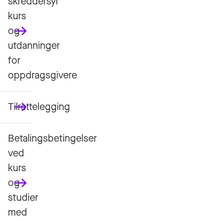
skreddersyr
kurs
og
utdanninger
for
oppdragsgivere
Tilrettelegging
Betalingsbetingelser
ved
kurs
og
studier
med