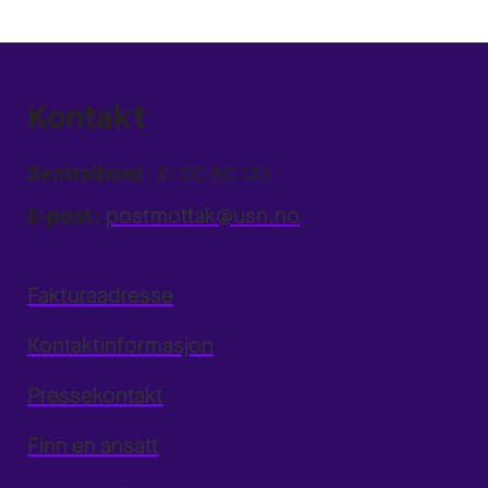
Kontakt
Sentralbord:
31 00 80 00
E-post:
postmottak@usn.no
Fakturaadresse
Kontaktinformasjon
Pressekontakt
Finn en ansatt