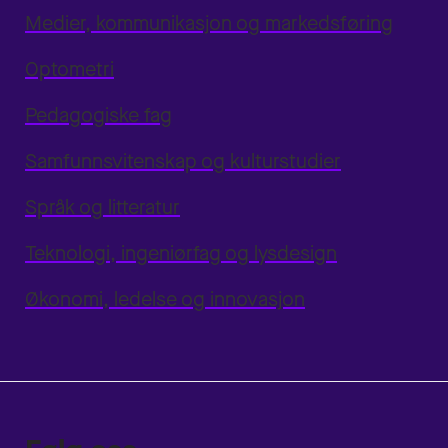
Medier, kommunikasjon og markedsføring
Optometri
Pedagogiske fag
Samfunnsvitenskap og kulturstudier
Språk og litteratur
Teknologi, ingeniørfag og lysdesign
Økonomi, ledelse og innovasjon