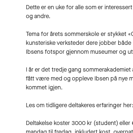
Dette er en uke for alle som er interesser
og andre.
Tema for årets sommerskole er stykket «Gj
kunsteriske verksteder dere jobber både m
Ibsens fotspor gjennom museumer og utf
I år er det tredje gang sommerakademiet a
fått være med og oppleve Ibsen på nye må
kommet igjen.
Les om tidligere deltakeres erfaringer her
Deltakelse koster 3000 kr (student) elle
mandag til fredag, inkludert kost, overnat