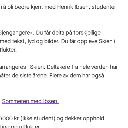
t i å bli bedre kjent med Henrik Ibsen, studenter
engangere». Du får delta på forskjellige
ed tekst, lyd og bilder. Du får oppleve Skien i
lukter.
rrangeres i Skien. Deltakere fra hele verden har
ter de siste årene. Flere av dem har også
:
Sommeren med Ibsen.
r 6000 kr (ikke student) og dekker opphold
ting og utflukter.