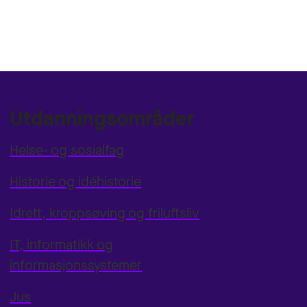
Utdanningsområder
Helse- og sosialfag
Historie og idéhistorie
Idrett, kroppsøving og friluftsliv
IT, informatikk og
informasjonssystemer
Jus