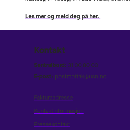
Les mer og meld deg på her.
Kontakt
Sentralbord:
31 00 80 00
E-post:
postmottak@usn.no
Fakturaadresse
Kontaktinformasjon
Pressekontakt