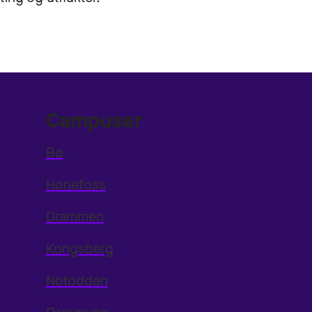
Campuser
Bø
Hønefoss
Drammen
Kongsberg
Notodden