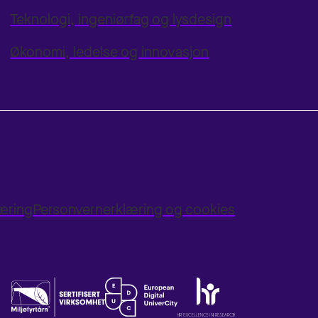
Teknologi, ingeniørfag og lysdesign
Økonomi, ledelse og innovasjon
læring
Personvernerklæring og cookies