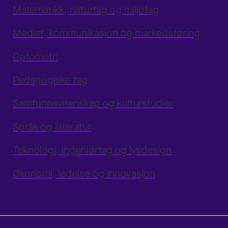
Matematikk, naturfag og miljøfag
Medier, kommunikasjon og markedsføring
Optometri
Pedagogiske fag
Samfunnsvitenskap og kulturstudier
Språk og litteratur
Teknologi, ingeniørfag og lysdesign
Økonomi, ledelse og innovasjon