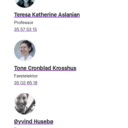
Teresa Katherine Aslanian
Professor
35 57 53 15
Tone Cronblad Krosshus
Førstelektor
35 02 65 18
Øyvind Husebø