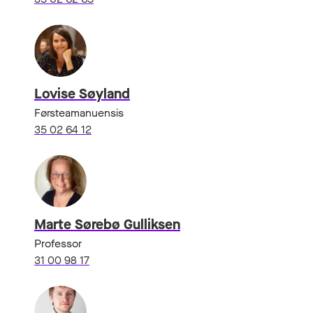
Lovise Søyland
Førsteamanuensis
35 02 64 12
Marte Sørebø Gulliksen
Professor
31 00 98 17