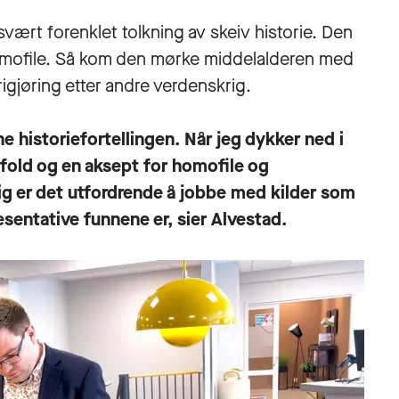
svært forenklet tolkning av skeiv historie. Den
r homofile. Så kom den mørke middelalderen med
rigjøring etter andre verdenskrig.
e historiefortellingen. Når jeg dykker ned i
gfold og en aksept for homofile og
dig er det utfordrende å jobbe med kilder som
sentative funnene er, sier Alvestad.