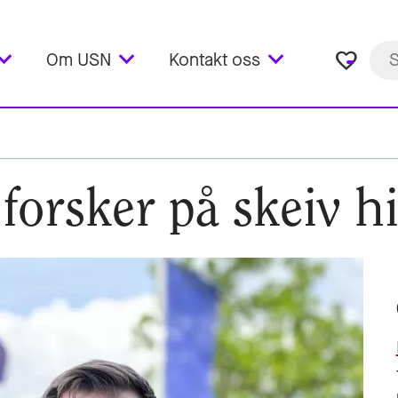
favorite_border
Om USN
Kontakt oss
forsker på skeiv hi