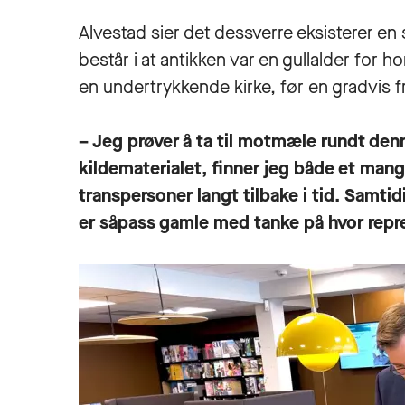
Alvestad sier det dessverre eksisterer en 
består i at antikken var en gullalder fo
en undertrykkende kirke, før en gradvis f
– Jeg prøver å ta til motmæle rundt denn
kildematerialet, finner jeg både et man
transpersoner langt tilbake i tid. Samti
er såpass gamle med tanke på hvor repre