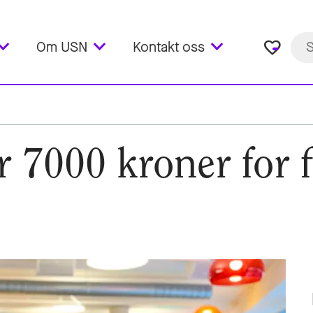
favorite_border
Om USN
Kontakt oss
000 kroner for fly