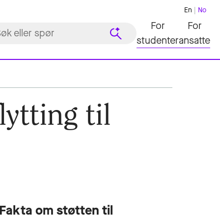
En
No
For
For
studenter
ansatte
tting til
Fakta om støtten til