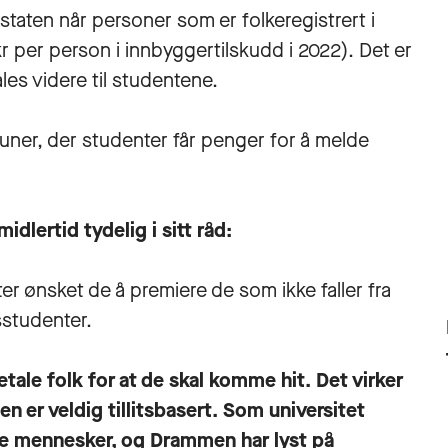
aten når personer som er folkeregistrert i
 per person i innbyggertilskudd i 2022). Det er
es videre til studentene.
muner, der studenter får penger for å melde
lertid tydelig i sitt råd:
nter ønsket de å premiere de som ikke faller fra
sstudenter.
etale folk for at de skal komme hit. Det virker
en er veldig tillitsbasert. Som universitet
de mennesker, og Drammen har lyst på