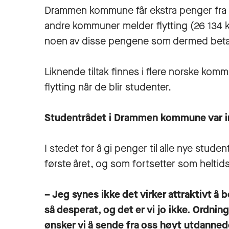
Drammen kommune får ekstra penger fra st
andre kommuner melder flytting (26 134 kr
noen av disse pengene som dermed betal
Liknende tiltak finnes i flere norske kom
flytting når de blir studenter.
Studentrådet i Drammen kommune var imid
I stedet for å gi penger til alle nye stude
første året, og som fortsetter som heltid
– Jeg synes ikke det virker attraktivt å b
så desperat, og det er vi jo ikke. Ordning
ønsker vi å sende fra oss høyt utdanne