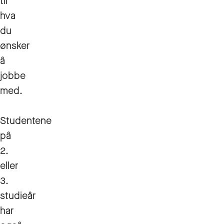
til
hva
du
ønsker
å
jobbe
med.
Studentene
på
2.
eller
3.
studieår
har