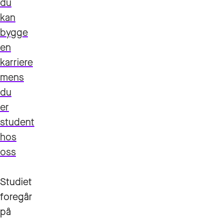
du
kan
bygge
en
karriere
mens
du
er
student
hos
oss
Studiet
foregår
på