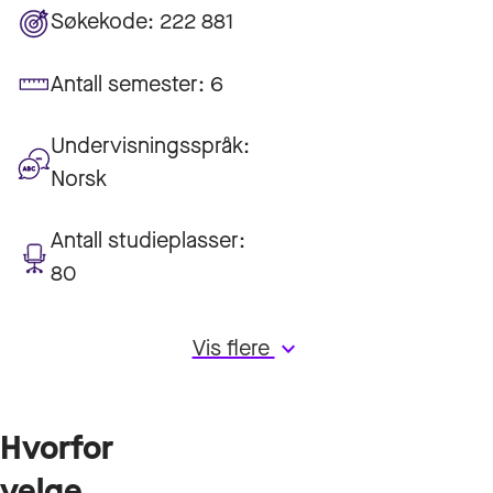
Søkekode:
222 881
Antall semester:
6
Undervisningsspråk:
Norsk
Antall studieplasser:
80
Vis flere
keyboard_arrow_down
Hvorfor
velge