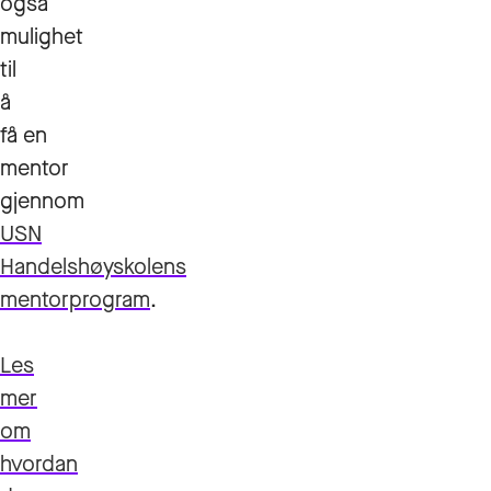
også
mulighet
til
å
få en
mentor
gjennom
USN
Handelshøyskolens
mentorprogram
.
Les
mer
om
hvordan