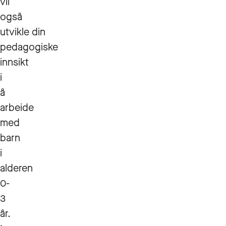
vil
også
utvikle din
pedagogiske
innsikt
i
å
arbeide
med
barn
i
alderen
0-
3
år.