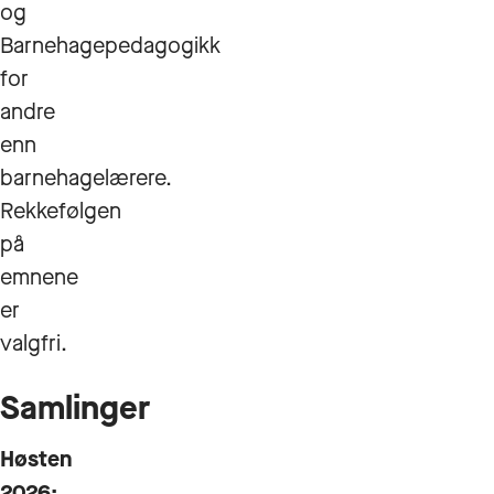
og
Barnehagepedagogikk
for
andre
enn
barnehagelærere.
Rekkefølgen
på
emnene
er
valgfri.
Samlinger
Høsten
2026: