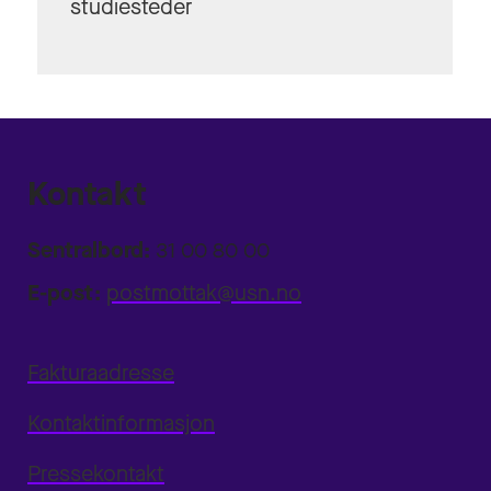
studiesteder
Kontakt
Sentralbord:
31 00 80 00
E-post:
postmottak@usn.no
Fakturaadresse
Kontaktinformasjon
Pressekontakt