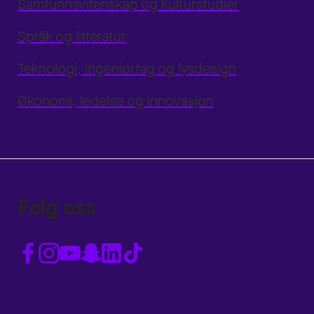
Samfunnsvitenskap og kulturstudier
Språk og litteratur
Teknologi, ingeniørfag og lysdesign
Økonomi, ledelse og innovasjon
Følg oss