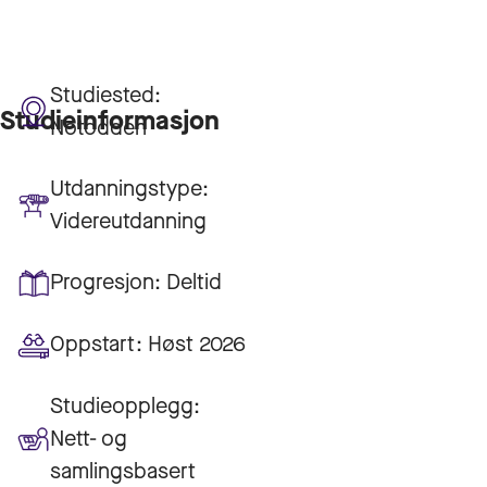
Studiested:
Studieinformasjon
Notodden
Utdanningstype:
Videreutdanning
Progresjon:
Deltid
Oppstart:
Høst 2026
Studieopplegg:
Nett- og
samlingsbasert