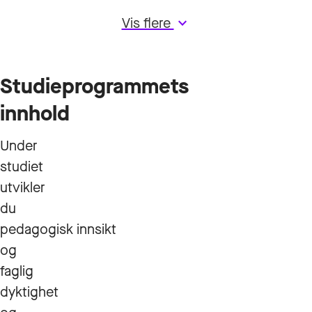
Vis flere
keyboard_arrow_down
Studieprogrammets
innhold
Under
studiet
utvikler
du
pedagogisk innsikt
og
faglig
dyktighet