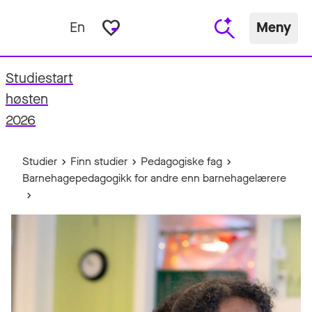
favorite_border
En
Meny
Studiestart
fo
høsten
2026
Studier
Finn studier
Pedagogiske fag
Barnehagepedagogikk for andre enn barnehagelærere