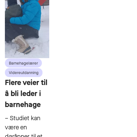
Barnehagelærer
Videreutdanning
Flere veier til
å bli leder i
barnehage
– Studiet kan
være en
døråpner til et