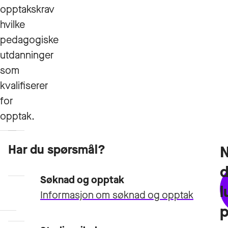
opptakskrav
hvilke
pedagogiske
utdanninger
som
kvalifiserer
for
opptak.
Har du spørsmål?
Studieplan
Tilleggskrav
og
Søknad og opptak
l
emneplaner
Informasjon om søknad og opptak
Opptakskrav