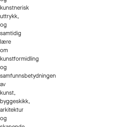
kunstnerisk
uttrykk,
og
samtidig
lære
om
kunstformidling
og
samfunnsbetydningen
av
kunst,
byggeskikk,
arkitektur
og
skapende