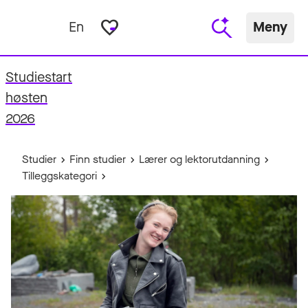
favorite_border
En
Meny
Studiestart
fo
høsten
2026
Studier
Finn studier
Lærer og lektorutdanning
Tilleggskategori