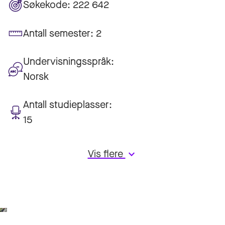
Søkekode:
222 642
Antall semester:
2
Undervisningsspråk:
Norsk
Antall studieplasser:
15
Vis flere
keyboard_arrow_down