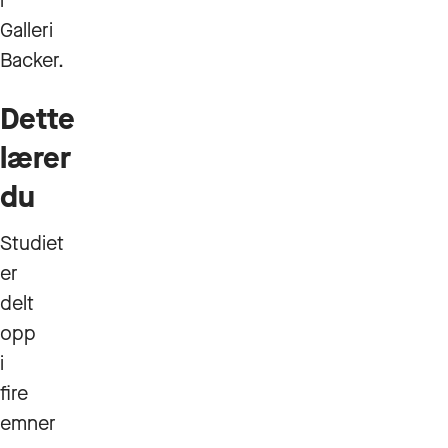
i
Galleri
Backer.
Dette
lærer
du
Studiet
er
delt
opp
i
fire
emner