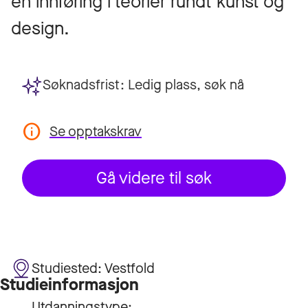
en innføring i teorier rundt kunst og
design.
Søknadsfrist:
Ledig plass, søk nå
Se opptakskrav
Gå videre til søk
Studiested:
Vestfold
Studieinformasjon
Utdanningstype: