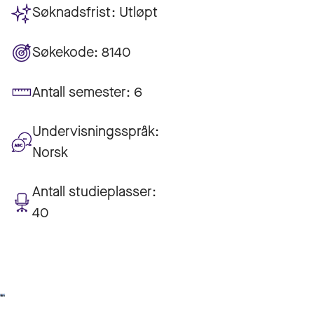
Søknadsfrist:
Utløpt
Søkekode:
8140
Antall semester:
6
Undervisningsspråk:
Norsk
Antall studieplasser:
40