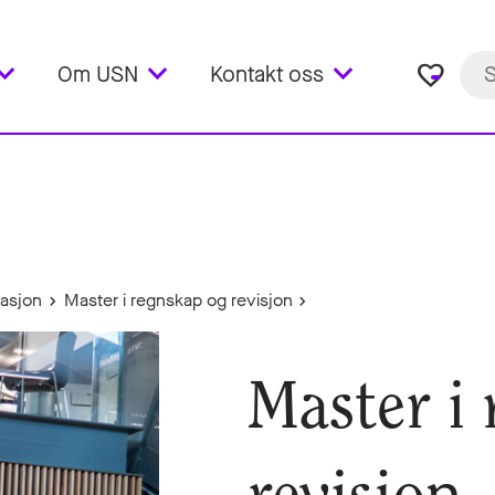
favorite_border
Om USN
Kontakt oss
vasjon
Master i regnskap og revisjon
Master i