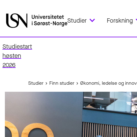
Studier
Forskning
Studiestart
fo
høsten
2026
Studier
Finn studier
Økonomi, ledelse og inno