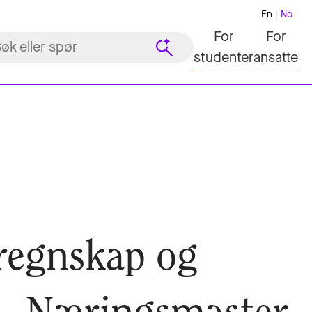
En
No
For
For
studenter
ansatte
 regnskap og