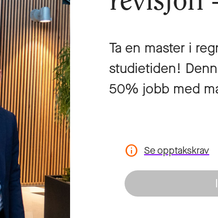
revisjon
Ta en master i reg
studietiden! Den
50% jobb med mast
Se opptakskrav