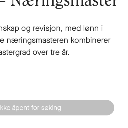
 – Næringsmaster
nskap og revisjon, med lønn i
ne næringsmasteren kombinerer
ergrad over tre år.
Ikke åpent for søking