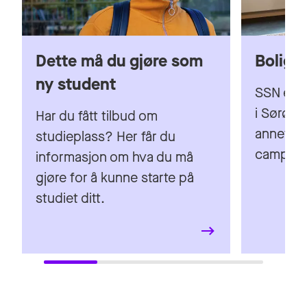
SSN er 
i Sørøst-
Har du fått tilbud om
annet bo
studieplass? Her får du
campuse
informasjon om hva du må
gjøre for å kunne starte på
studiet ditt.