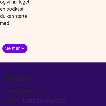
og vi har laget
en podkast
du kan starte
med.
Se mer
Kontakt
Sentralbord:
31 00 80 00
E-post:
postmottak@usn.no