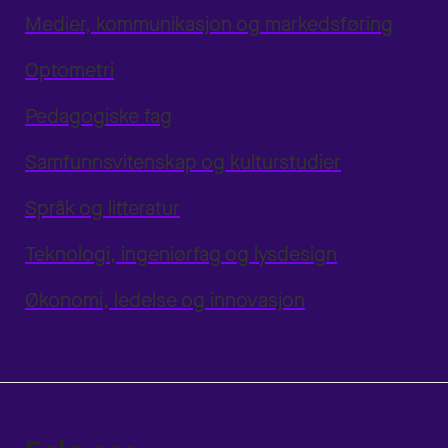
Medier, kommunikasjon og markedsføring
Optometri
Pedagogiske fag
Samfunnsvitenskap og kulturstudier
Språk og litteratur
Teknologi, ingeniørfag og lysdesign
Økonomi, ledelse og innovasjon