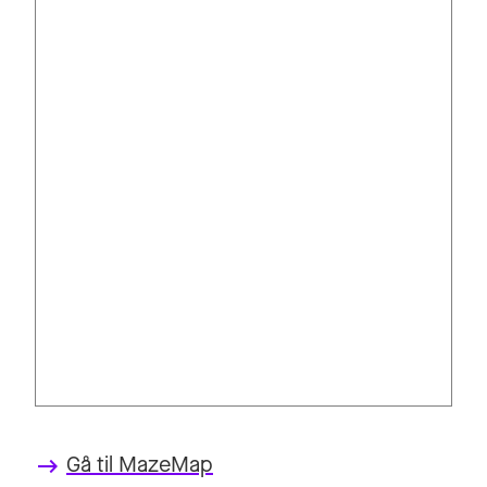
Gå til MazeMap
keyboard_backspace