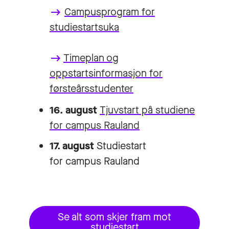
Campusprogram for
keyboard_backspace
studiestartsuka
Timeplan og
keyboard_backspace
oppstartsinformasjon for
førsteårsstudenter
16. august
Tjuvstart på studiene
for campus Rauland
17. august
Studiestart
for campus Rauland
Se alt som skjer fram mot
studiestart