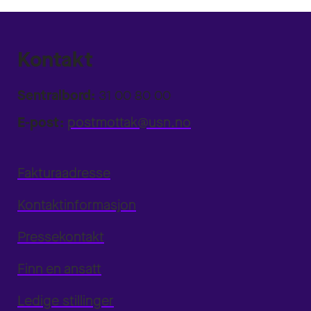
Kontakt
Sentralbord:
31 00 80 00
E-post:
postmottak@usn.no
Fakturaadresse
Kontaktinformasjon
Pressekontakt
Finn en ansatt
Ledige stillinger