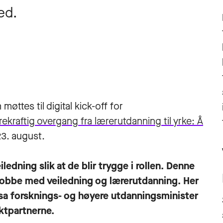
ed.
øttes til digital kick-off for
kraftig overgang fra lærerutdanning til yrke: Å
. august.
ledning slik at de blir trygge i rollen. Denne
l jobbe med veiledning og lærerutdanning. Her
e, sa forsknings- og høyere utdanningsminister
ektpartnerne.