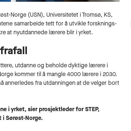
ørøst-Norge (USN), Universitetet i Tromsø, KS,
ne samarbeide tett for å utvikle forsknings-
e at nyutdannede lærere blir i yrket.
rafall
ttere, utdanne og beholde dyktige lærere i
 Norge kommer til å mangle 4000 lærere i 2030.
så annerledes fra utdanningen at de velger bort
ene i yrket, sier prosjektleder for STEP,
t i Sørøst-Norge.