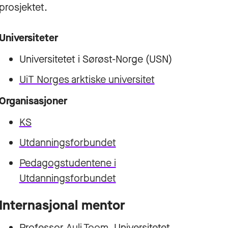
prosjektet.
Universiteter
Universitetet i Sørøst-Norge (USN)
UiT Norges arktiske universitet
Organisasjoner
KS
Utdanningsforbundet
Pedagogstudentene i
Utdanningsforbundet
Internasjonal mentor
Professor
Auli Toom
, Universitetet