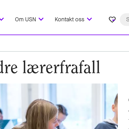
favorite_border
Om USN
Kontakt oss
re lærerfrafall