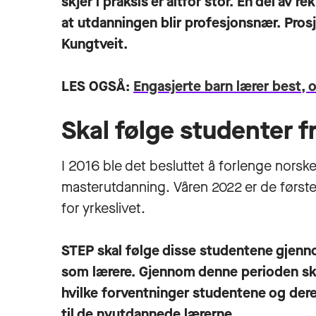
skjer i praksis er altfor stor. En del av r
at utdanningen blir profesjonsnær. Prosje
Kungtveit.
LES OGSÅ:
Engasjerte barn lærer best, o
Skal følge studenter fr
I 2016 ble det besluttet å forlenge norsk
masterutdanning. Våren 2022 er de første
for yrkeslivet.
STEP skal følge disse studentene gjenno
som lærere. Gjennom denne perioden sk
hvilke forventninger studentene og deres
til de nyutdannede lærerne.