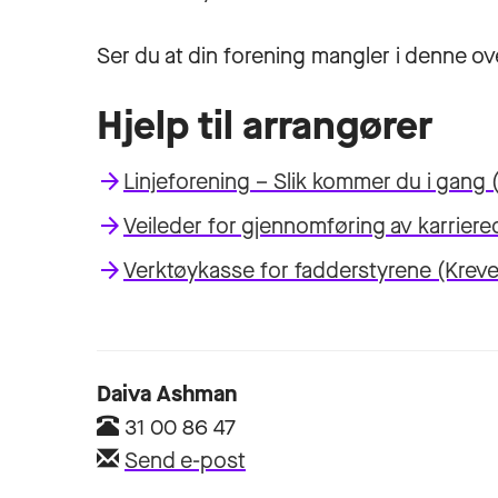
Ser du at din forening mangler i denne ov
Hjelp til arrangører
Linjeforening – Slik kommer du i gang
(
Veileder for gjennomføring av karrier
Verktøykasse for fadderstyrene
(Kreve
Daiva Ashman
31 00 86 47
Send e-post