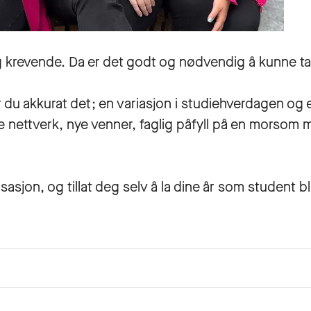
 krevende. Da er det godt og nødvendig å kunne t
u akkurat det; en variasjon i studiehverdagen og et 
rre nettverk, nye venner, faglig påfyll på en morso
sjon, og tillat deg selv å la dine år som student bli