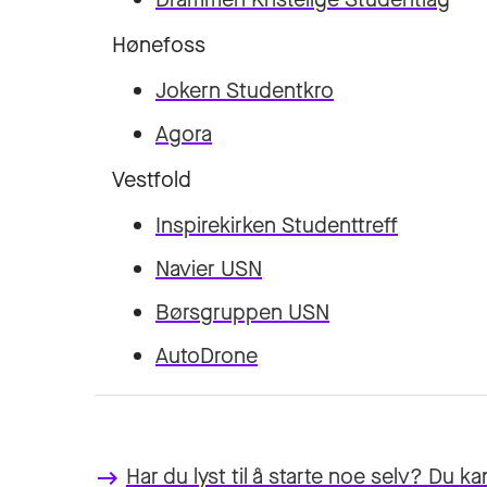
Hønefoss
Jokern Studentkro
Agora
Vestfold
Inspirekirken Studenttreff
Navier USN
Børsgruppen USN
AutoDrone
Har du lyst til å starte noe selv? Du ka
keyboard_backspace