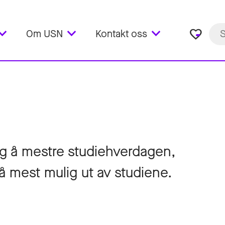
favorite_border
Om USN
Kontakt oss
eg å mestre studiehverdagen,
å mest mulig ut av studiene.