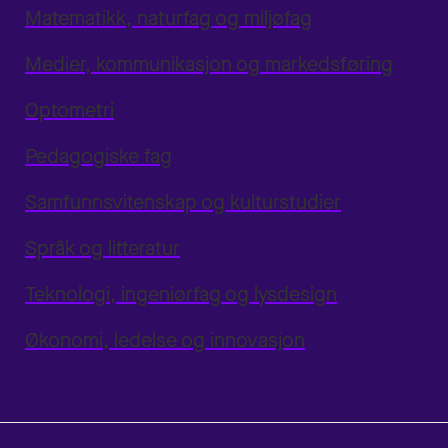
Matematikk, naturfag og miljøfag
Medier, kommunikasjon og markedsføring
Optometri
Pedagogiske fag
Samfunnsvitenskap og kulturstudier
Språk og litteratur
Teknologi, ingeniørfag og lysdesign
Økonomi, ledelse og innovasjon