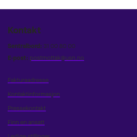
Kontakt
Sentralbord:
31 00 80 00
E-post:
postmottak@usn.no
Fakturaadresse
Kontaktinformasjon
Pressekontakt
Finn en ansatt
Ledige stillinger