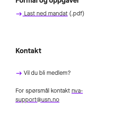
Formål og oppgaver
Last ned mandat
(.pdf)
keyboard_backspace
Kontakt
Vil du bli medlem
?
keyboard_backspace
For spørsmål kontakt
nva-
support@usn.no