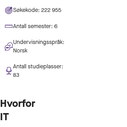
Søkekode:
222 955
Antall semester:
6
Undervisningsspråk:
Norsk
Antall studieplasser:
83
Hvorfor
IT