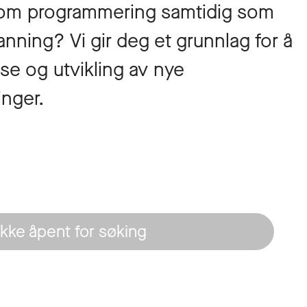
 om programmering samtidig som
anning? Vi gir deg et grunnlag for å
se og utvikling av nye
inger.
Ikke åpent for søking