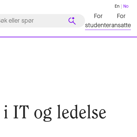
En
No
For
For
studenter
ansatte
i IT og ledelse