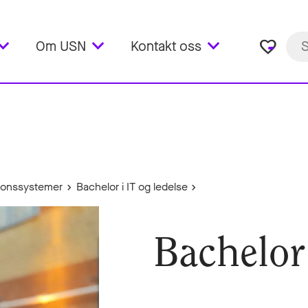
favorite_border
Om USN
Kontakt oss
sjonssystemer
Bachelor i IT og ledelse
Bachelor 