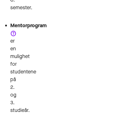
som
semester.
student
og har
Mentorprogram
som mål
help
og hjelpe
er
deg
en
videre i
mulighet
dine
for
studier og
studentene
din
på
fremtidige
2.
karriere.
og
3.
studieår.