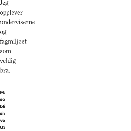
Jeg
opplever
underviserne
og
fagmiljøet
som
veldig
bra.
Marie,
som
blir
siviløkonom
ved
USN