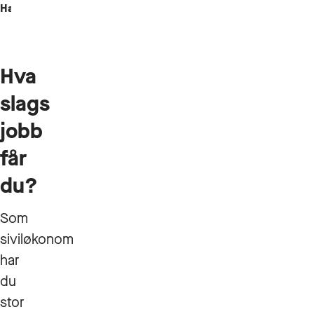
Handelshøyskolen.
Hva
slags
jobb
får
du?
Som
siviløkonom
har
du
stor