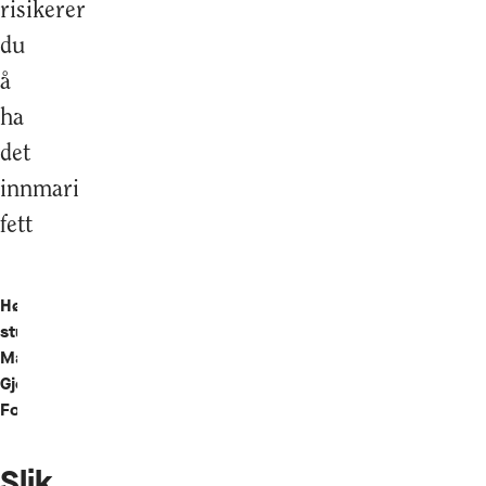
risikerer
du
å
ha
det
innmari
fett
Hønefoss-
student
Maxim
Gjerdalen
Foray
Slik