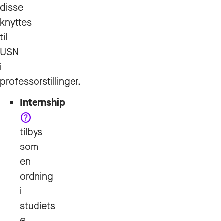
disse
knyttes
til
USN
Et internship er
i
en midlertidig
professorstillinger.
ansettelse av
Internship
studenter, hvor
help
du får jobbe med
tilbys
relevante
som
arbeidsoppgaver
en
i en bedrift.
En mentor
ordning
er en
i
veileder
studiets
for deg
6.