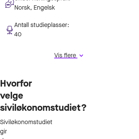
Norsk, Engelsk
Antall studieplasser:
40
Vis flere
keyboard_arrow_down
Hvorfor
velge
siviløkonomstudiet?
Siviløkonomstudiet
gir