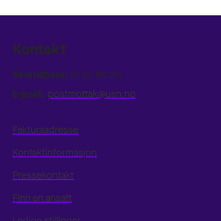
Kontakt
Sentralbord:
31 00 80 00
E-post:
postmottak@usn.no
Fakturaadresse
Kontaktinformasjon
Pressekontakt
Finn en ansatt
Ledige stillinger