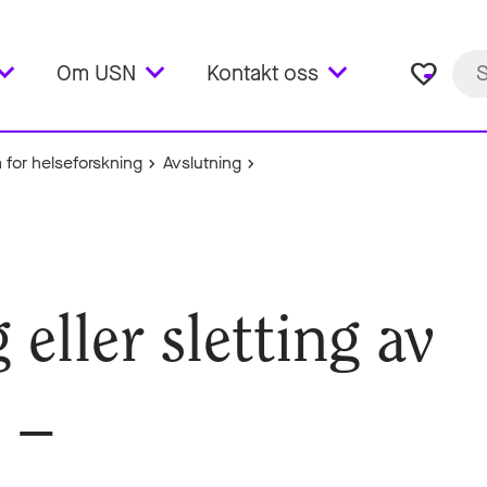
favorite_border
Om USN
Kontakt oss
 for helseforskning
Avslutning
eller sletting av
a –