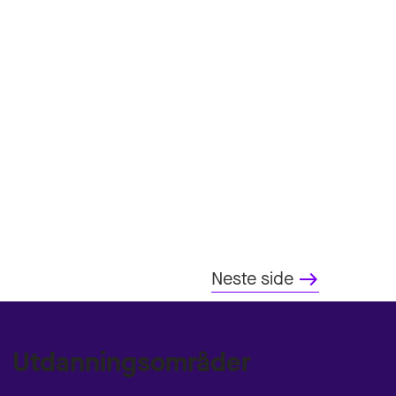
Neste side
east
Utdanningsområder