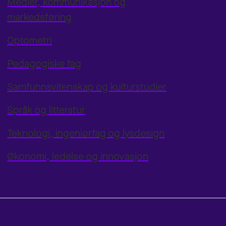
Medier, kommunikasjon og
markedsføring
Optometri
Pedagogiske fag
Samfunnsvitenskap og kulturstudier
Språk og litteratur
Teknologi, ingeniørfag og lysdesign
Økonomi, ledelse og innovasjon