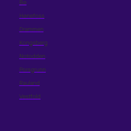
Bø
Hønefoss
Drammen
Kongsberg
Notodden
Porsgrunn
Rauland
Vestfold