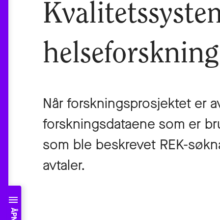
Kvalitetssyste
helseforskning
Når forskningsprosjektet er avs
forskningsdataene som er bruk
som ble beskrevet REK-søkna
avtaler.
MENU