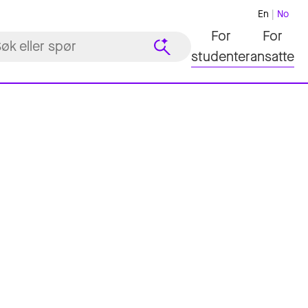
En
No
For
For
studenter
ansatte