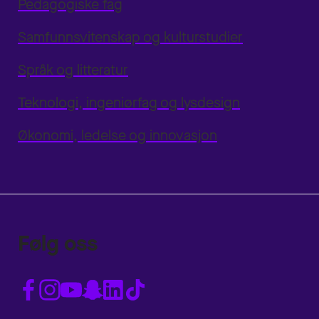
Pedagogiske fag
Samfunnsvitenskap og kulturstudier
Språk og litteratur
Teknologi, ingeniørfag og lysdesign
Økonomi, ledelse og innovasjon
Følg oss