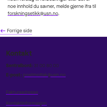
noe innhold du savner, melde gjerne ifra til
forskningsetikk@usn.no
.
west
Forrige side
Kontakt
Sentralbord:
31 00 80 00
E-post:
postmottak@usn.no
Fakturaadresse
Kontaktinformasjon