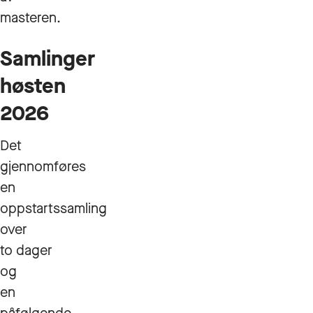
masteren.
Samlinger
høsten
2026
Det
gjennomføres
en
oppstartssamling
over
to dager
og
en