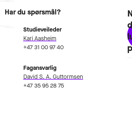
Har du spørsmål?
Emneplan
Opptakskrav
Studieveileder
l
Kari Aasheim
+47 31 00 97 40
Fagansvarlig
David S. A. Guttormsen
+47 35 95 28 75