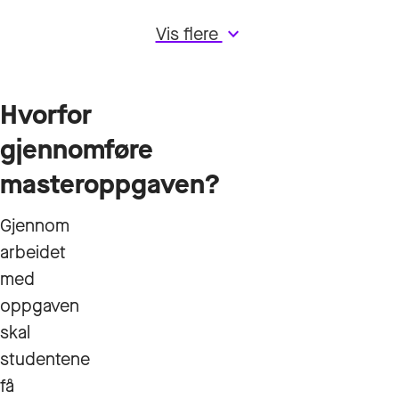
Vis flere
keyboard_arrow_down
Hvorfor
gjennomføre
masteroppgaven?
Gjennom
arbeidet
med
oppgaven
skal
studentene
få