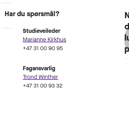
Har du spørsmål?
Emneplan
Opptakskrav
Studieveileder
l
Marianne Kirkhus
+47 31 00 90 95
Fagansvarlig
Trond Winther
+47 31 00 93 32