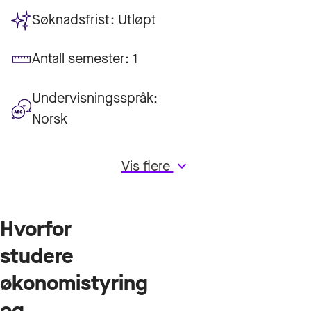
Søknadsfrist:
Utløpt
Antall semester:
1
Undervisningsspråk:
Norsk
Vis flere
keyboard_arrow_down
Hvorfor
studere
økonomistyring
og