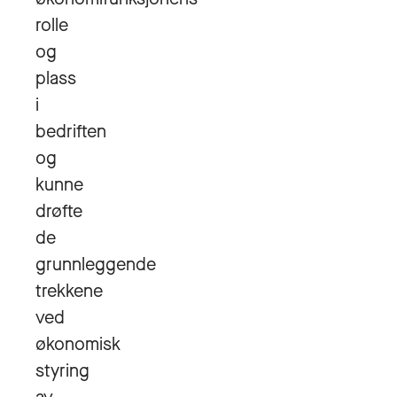
rolle
og
plass
i
bedriften
og
kunne
drøfte
de
grunnleggende
trekkene
ved
økonomisk
styring