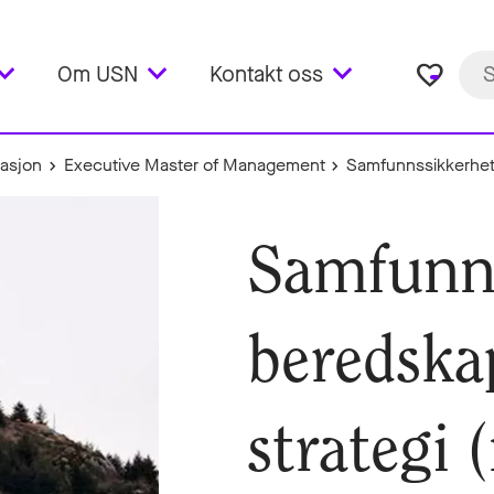
favorite_border
Om USN
Kontakt oss
vasjon
Executive Master of Management
Samfunnssikkerhet 
Samfunns
beredskap
strategi