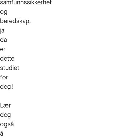
samfunnssikkerhet
og
beredskap,
ja
da
er
dette
studiet
for
deg!
Lær
deg
også
å