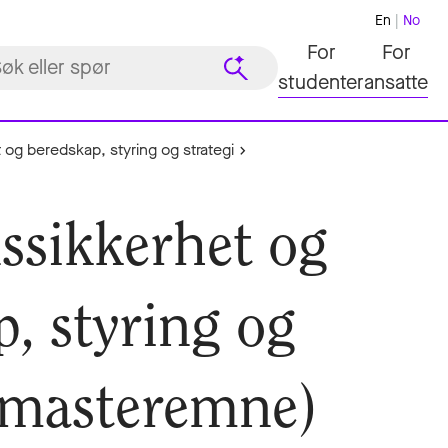
En
No
For
For
studenter
ansatte
og beredskap, styring og strategi
sikkerhet og
, styring og
 (masteremne)