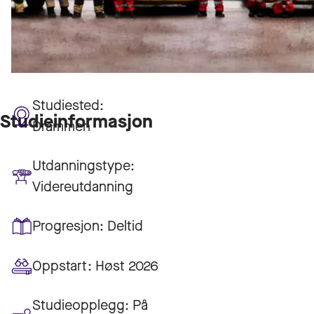
Studiested:
Studieinformasjon
Drammen
Utdanningstype:
Videreutdanning
Progresjon:
Deltid
Oppstart:
Høst 2026
Studieopplegg:
På