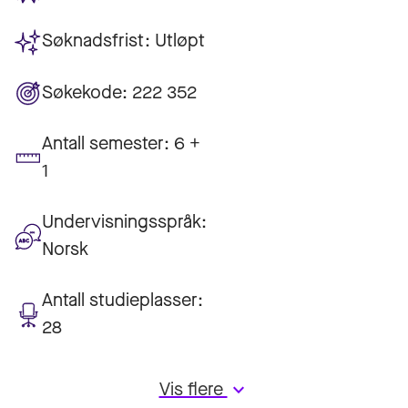
Søknadsfrist:
Utløpt
Søkekode:
222 352
Antall semester:
6 +
1
Undervisningsspråk:
Norsk
Antall studieplasser:
28
Vis flere
keyboard_arrow_down