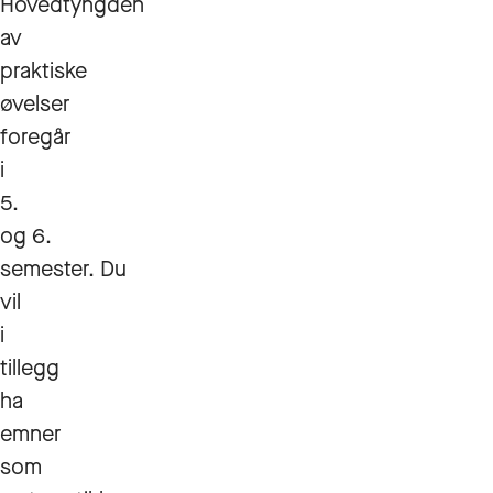
Hovedtyngden
av
praktiske
øvelser
foregår
i
5.
og 6.
semester. Du
vil
i
tillegg
ha
emner
som