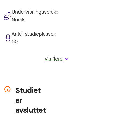
Undervisningsspråk:
Norsk
Antall studieplasser:
50
Vis flere
keyboard_arrow_down
Studiet
er
avsluttet