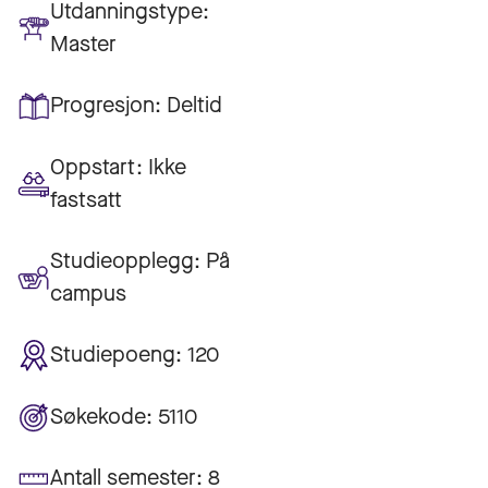
Utdanningstype:
Master
Progresjon:
Deltid
Oppstart:
Ikke
fastsatt
Studieopplegg:
På
campus
Studiepoeng:
120
Søkekode:
5110
Antall semester:
8