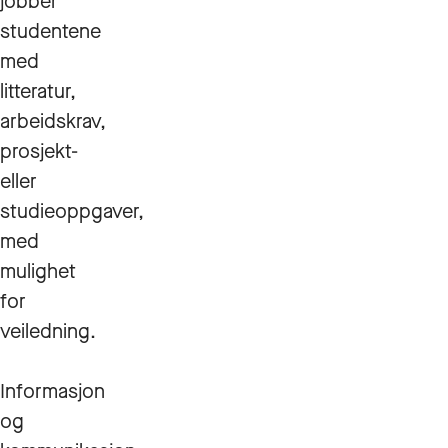
jobber
studentene
med
litteratur,
arbeidskrav,
prosjekt-
eller
studieoppgaver,
med
mulighet
for
veiledning.
Informasjon
og