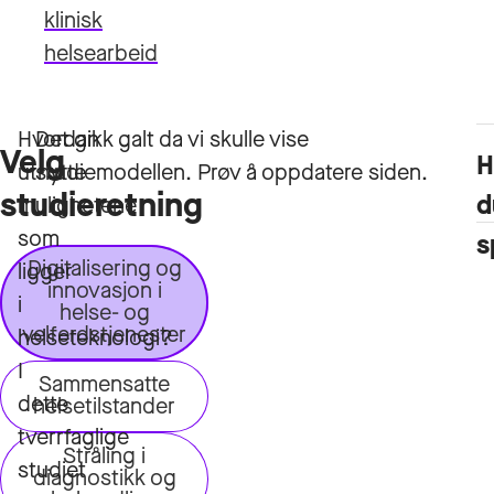
klinisk
helsearbeid
Hvordan
Velg
H
utnytte
studieretning
d
mulighetene
som
s
Digitalisering og
ligger
innovasjon i
i
helse- og
velferdstjenester
helseteknologi?
I
Sammensatte
dette
helsetilstander
tverrfaglige
Stråling i
studiet
diagnostikk og