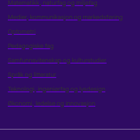
Matematikk, naturfag og miljøfag
Medier, kommunikasjon og markedsføring
Optometri
Pedagogiske fag
Samfunnsvitenskap og kulturstudier
Språk og litteratur
Teknologi, ingeniørfag og lysdesign
Økonomi, ledelse og innovasjon