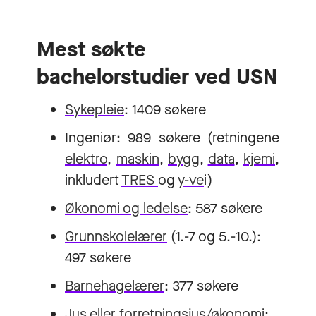
Mest søkte
bachelorstudier ved USN
Sykepleie
: 1409 søkere
Ingeniør: 989 søkere (retningene
elektro
,
maskin
,
bygg
,
data
,
kjemi
,
inkludert
TRES
og
y-ve
i)
Økonomi og ledelse
: 587 søkere
Grunnskolelærer
(1.-7 og 5.-10.):
497 søkere
Barnehagelærer
: 377 søkere
Jus eller forretningsjus/økonomi
: