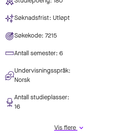
Studiepoeng:
180
Søknadsfrist:
Utløpt
Søkekode:
7215
Antall semester:
6
Undervisningsspråk:
Norsk
Antall studieplasser:
16
Vis flere
keyboard_arrow_down