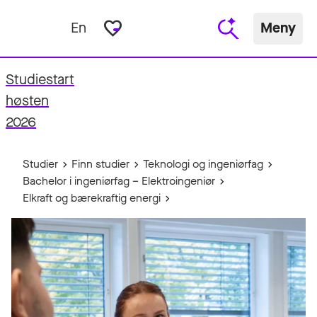
favorite_border
En
Meny
Studiestart
fo
høsten
2026
Studier
Finn studier
Teknologi og ingeniørfag
Bachelor i ingeniørfag – Elektroingeniør
Elkraft og bærekraftig energi