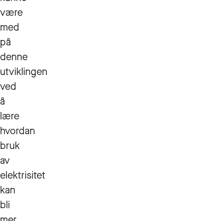
være
med
på
denne
utviklingen
ved
å
lære
hvordan
bruk
av
elektrisitet
kan
bli
mer